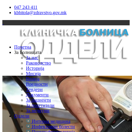
047 243 411
kbbitola@zdravstvo.gov.mk
Почетна
За Болницата
За нас
Раководство
Историја
Мисија
Визија
Вредности
Тендери
Документи
За пациенти
За посетители
За медиуми
Оддели
Интерна медицина
Инфективни болести
Пнеумофтизиологија