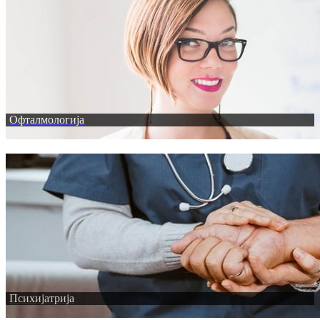
Офталмологија
Психијатрија