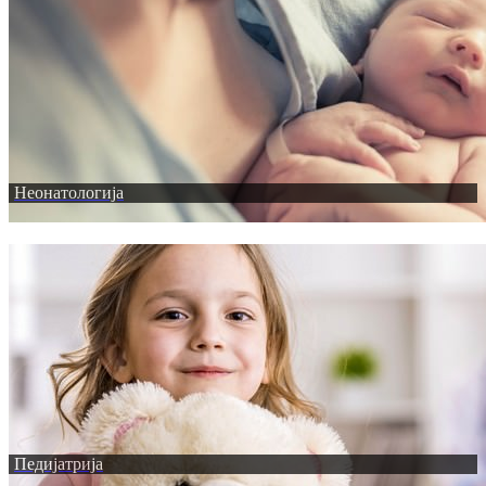
Неонатологија
Педијатрија