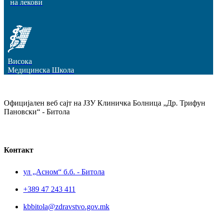
на лекови
Висока
Медицинска Школа
Официјален веб сајт на ЈЗУ Клиничка Болница „Др. Трифун
Пановски“ - Битола
Контакт
ул „Асном“ б.б. - Битола
+389 47 243 411
kbbitola@zdravstvo.gov.mk