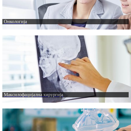
Онкологија
Максилофацијална хирургија