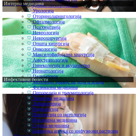
Интерна медицина
Дерматовенерологија
Урологија
Оториноларингологија
Офталмологија
Психијатрија
Неврологија
Неврохирургија
Општа хирургија
Онкологија
Максилофацијална хирургија
Анестезиологија
Гинекологија и акушерство
Неонатологија
Педијатрија
Инфективни болести
Ментално здравје на деца и млади
Физикална медицина
Ортопедија и трауматологија
Ургентна медицина
Лабораторија
Радиологија
Патологија со цитологија
Нуклеарна медицина
Судска медицина
Болничка аптека со инфузиони раствори