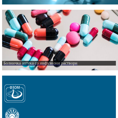
Болничка аптека со инфузиони раствори