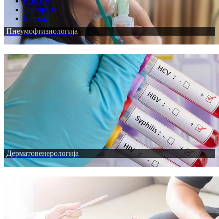
Новости
Донирајте
Контакт
Пнеумофтизиологија
Дерматовенерологија