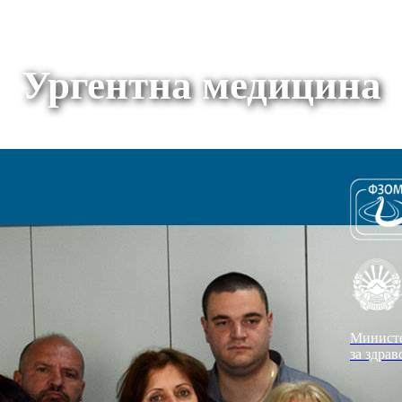
Ургентна медицина
Минист
за здрав