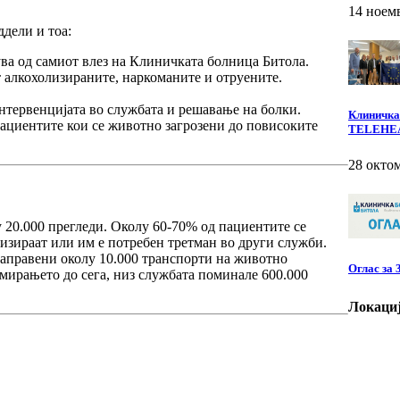
14 ноем
ддели и тоа:
ува од самиот влез на Клиничката болница Битола.
т алкохолизираните, наркоманите и отруените.
нтервенцијата во службата и решавање на болки.
Клиничкат
пациентите кои се животно загрозени до повисоките
TELEHE
28 окто
 20.000 прегледи. Околу 60-70% од пациентите се
лизираат или им е потребен третман во други служби.
направени околу 10.000 транспорти на животно
Оглас за
рмирањето до сега, низ службата поминале 600.000
Локаци