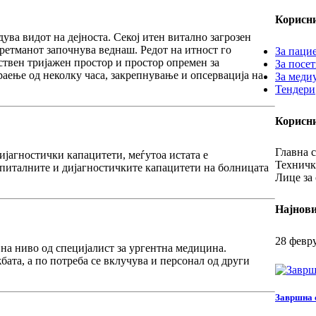
Корисн
ва видот на дејноста. Секој итен витално загрозен
ретманот започнува веднаш. Редот на итност го
За паци
твен тријажен простор и простор опремен за
За посе
аење од неколку часа, закрепнување и опсервација на
За меди
Тендери
Корисн
Главна с
ијагностички капацитети, меѓутоа истата е
Техничк
спиталните и дијагностичките капацитети на болницата
Лице за 
Најнови
28 февр
 на ниво од специјалист за ургентна медицина.
бата, а по потреба се вклучува и персонал од други
Завршна 