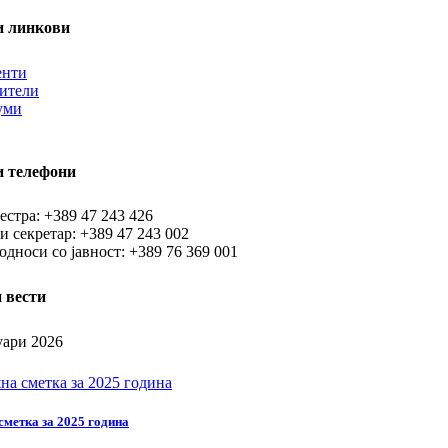
и линкови
енти
тители
уми
и телефони
естра: +389 47 243 426
и секретар: +389 47 243 002
односи со јавност: +389 76 369 001
 вести
уари 2026
сметка за 2025 година