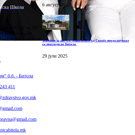
6 август 2025
нска Школа
лен веб сајт на ЈЗУ
а Болница „Др.
Пановски“ - Битола
Термини за август: Онколозите од Скопје продолжуваат
со прегледи во Битола
29 јули 2025
т
м“ б.б. - Битола
243 411
@zdravstvo.gov.mk
a@gmail.com
.pravna@gmail.com
icabitola.mk