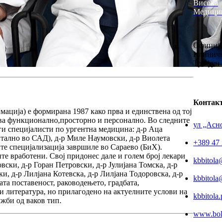
Висока
Медици
Официја
Клиничк
Трифун 
Контак
ација) е формирана 1987 како прва и единствена од тој
ува функционално,просторно и персонално. Во следните
ул „Асно
ги специјалисти по ургентна медицина: д-р Аца
нтално во САД), д-р Миле Наумовски, д-р Виолета
+389 47 
ите специјализација завршиле во Сараево (БиХ).
те вработени. Свој придонес дале и голем број лекари
kbbitola
ки, д-р Горан Петровски, д-р Јулијана Томска, д-р
, д-р Лилјана Котевска, д-р Лилјана Тодоровска, д-р
kbbitol
а поставеност, раководењето, градбата,
 и литература, но прилагодено на актуелните услови на
kbbitola
жби од ваков тип.
www.boln