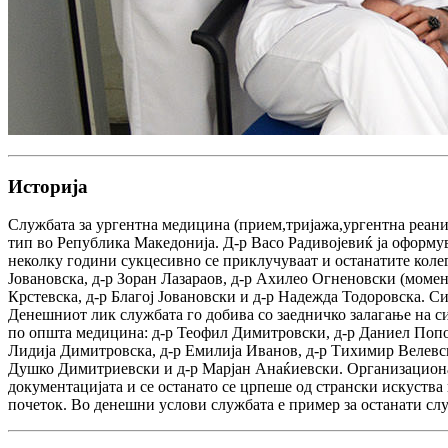
Историја
Службата за ургентна медицина (прием,тријажа,ургентна реаним
тип во Република Македонија. Д-р Васо Радивојевиќ ја оформ
неколку години сукцесивно се приклучуваат и останатите коле
Јовановска, д-р Зоран Лазараов, д-р Ахилео Огненовски (моме
Крстевска, д-р Благој Јовановски и д-р Надежда Тодоровска. С
Денешниот лик службата го добива со заедничко залагање на си
по општа медицина: д-р Теофил Димитровски, д-р Даниел Поповс
Лидија Димитровска, д-р Емилија Иванов, д-р Тихимир Велевски
Душко Димитриевски и д-р Марјан Анаќиевски. Организационат
документацијата и се останато се црпеше од странски искуства
почеток. Во денешни услови службата е пример за останати слу