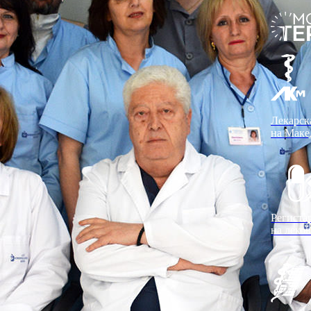
Лекарск
на Маке
Региста
на леко