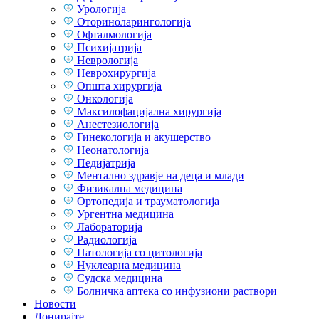
Урологија
Оториноларингологија
Офталмологија
Психијатрија
Неврологија
Неврохирургија
Општа хирургија
Онкологија
Максилофацијална хирургија
Анестезиологија
Гинекологија и акушерство
Неонатологија
Педијатрија
Ментално здравје на деца и млади
Физикална медицина
Ортопедија и трауматологија
Ургентна медицина
Лабораторија
Радиологија
Патологија со цитологија
Нуклеарна медицина
Судска медицина
Болничка аптека со инфузиони раствори
Новости
Донирајте