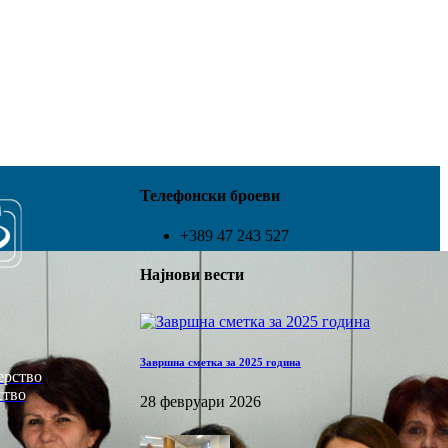
Телефонски броеви
+389 47 243 527
Најнови вести
Завршна сметка за 2025 година
ерство
ство
28 февруари 2026