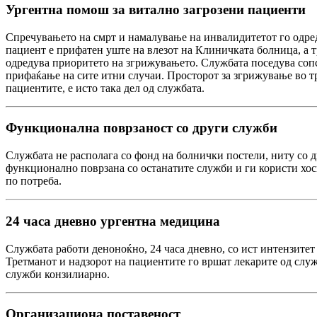
Ургентна помош за витално загрозени пациенти
Спречувањето на смрт и намалување на инвалидитетот го одреду
пациент е прифатен уште на влезот на Клиничката болница, а т
одредува приоритето на згрижувањето. Службата поседува сопс
прифаќање на сите итни случаи. Просторот за згрижување во тр
пациентите, е исто така дел од службата.
Функционална поврзаност со други служби
Службата не располага со фонд на болнички постели, ниту со д
функционално поврзана со останатите служби и ги користи хо
по потреба.
24 часа дневно ургентна медицина
Службата работи деноноќно, 24 часа дневно, со ист интензитет
Третманот и надзорот на пациентите го вршат лекарите од служ
служби конзилиарно.
Организациона поставеност