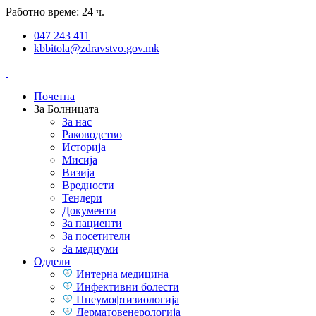
Работно време: 24 ч.
047 243 411
kbbitola@zdravstvo.gov.mk
Почетна
За Болницата
За нас
Раководство
Историја
Мисија
Визија
Вредности
Тендери
Документи
За пациенти
За посетители
За медиуми
Оддели
Интерна медицина
Инфективни болести
Пнеумофтизиологија
Дерматовенерологија