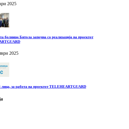
ври 2025
а болница Битола започна со реализација на проектот
ARTGUARD
мври 2025
 3 лица, за работа на проектот TELEHEARTGUARD
ја