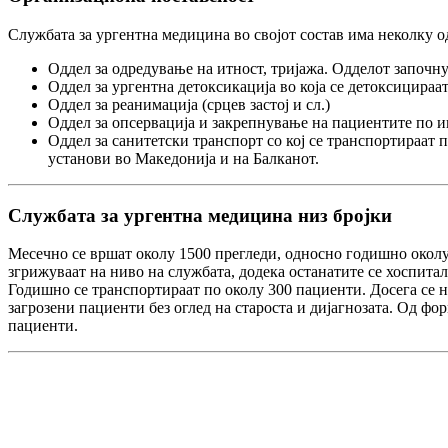
Службата за ургентна медицина во својот состав има неколку о
Оддел за одредување на итност, тријажа. Одделот започн
Оддел за ургентна детоксикација во која се детоксицираа
Оддел за реанимација (срцев застој и сл.)
Оддел за опсервација и закрепнување на пациентите по и
Оддел за санитетски транспорт со кој се транспортираат 
установи во Македонија и на Балканот.
Службата за ургентна медицина низ бројки
Месечно се вршат околу 1500 прегледи, односно годишно околу
згрижуваат на ниво на службата, додека останатите се хоспита
Годишно се транспортираат по околу 300 пациенти. Досега се 
загрозени пациенти без оглед на староста и дијагнозата. Од фо
пациенти.