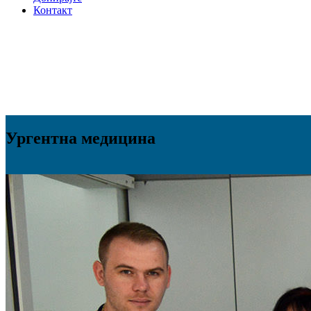
Контакт
Ургентна
медицина