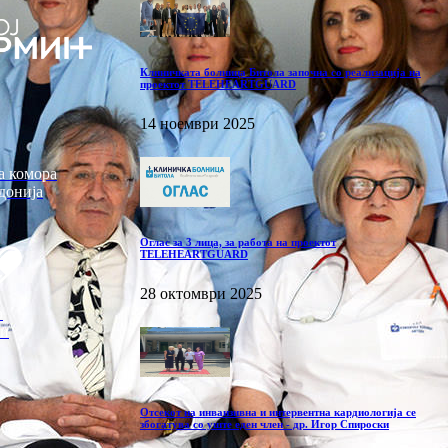
Клиничката болница Битола започна со реализација на
проектот TELEHEARTGUARD
14 ноември 2025
а комора
донија
Оглас за 3 лица, за работа на проектот
TELEHEARTGUARD
28 октомври 2025
р
ви
Отсекот на инванзивна и интервентна кардиологија се
збогатува со уште еден член - др. Игор Спироски