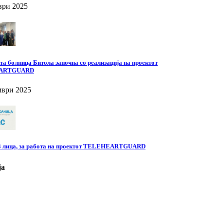
ври 2025
а болница Битола започна со реализација на проектот
ARTGUARD
мври 2025
 3 лица, за работа на проектот TELEHEARTGUARD
ја