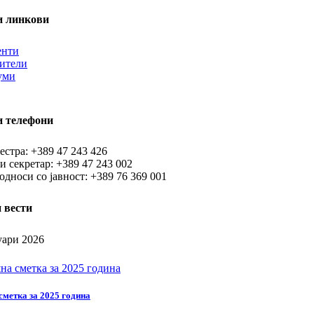
и линкови
енти
тители
уми
и телефони
естра: +389 47 243 426
и секретар: +389 47 243 002
односи со јавност: +389 76 369 001
 вести
уари 2026
сметка за 2025 година