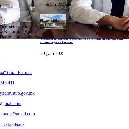
6 август 2025
нска Школа
лен веб сајт на ЈЗУ
а Болница „Др.
Пановски“ - Битола
Термини за август: Онколозите од Скопје продолжуваат
со прегледи во Битола
29 јули 2025
т
м“ б.б. - Битола
243 411
@zdravstvo.gov.mk
a@gmail.com
.pravna@gmail.com
icabitola.mk