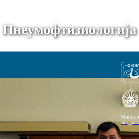
Пнеумофтизиологија
Минист
за здрав