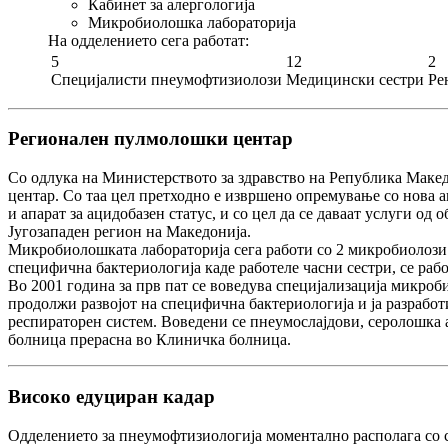
Кабинет за алергологија
Микробиолошка лабораторија
На одделението сега работат:
5
12
2
Специјалисти пнеумофтизиолози
Медицински сестри
Ре
Регионален пулмолошки центар
Со одлука на Министерството за здравство на Република Макед
центар.
Со таа цел претходно е извршено опремување со нова а
и апарат за ацидобазен статус, и со цел да се даваат услуги од
Југозападен регион на Македонија.
Микробиолошката лабораторија сега работи со 2 микробиолози 
специфична бактериологија каде работеле часни сестри, се рабо
Во 2001 година за прв пат се воведува специјализација микроби
продолжи развојот на специфична бактериологија и ја разрабо
респираторен систем. Воведени се пнеумослајдови, серолошка а
болница прерасна во Клиничка болница.
Високо едуциран кадар
Одделението за пнеумофтизиологија моментално располага со 