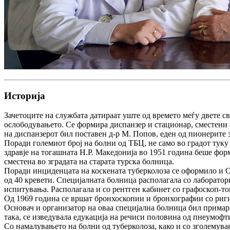
Историја
Зачетоците на службата датираат уште од времето меѓу двете с
ослободувањето. Се формира
диспанзер
и
стационар,
сместени 
на диспанзерот бил поставен д-р М. Попов, еден од пионерите з
Поради големиот број на болни од ТБЦ, не само во градот туку
здравје на тогашната Н.Р. Македонија во 1951 година беше фо
сместена во зградата на старата турска болница.
Поради инциденцата на коскената туберколоза се оформило и
О
од 40 кревети. Специјалната болница располагала со
лаборатор
испитувања. Располагала и со
рентген кабинет
со графоскоп-то
Од 1969 година се вршат бронхоскопии и бронхографии со риг
Основач и организатор на оваа специјална болница бил примар
така, се изведувала едукација на речиси половина од пнеумоф
Со намалувањето на болни од туберколоза, како и со зголемув