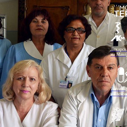
Лекарск
на Маке
Региста
на леко