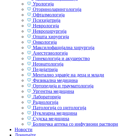
Урологија
Оториноларингологија
Офталмологија
Психијатрија
Неврологија
Неврохирургија
Општа хирургија
Онкологија
Максилофацијална хирургија
Анестезиологија
Гинекологија и акушерство
Неонатологија
Педијатрија
Ментално здравје на деца и млади
Физикална медицина
Ортопедија и трауматологија
Ургентна медицина
Лабораторија
Радиологија
Патологија со цитологија
Нуклеарна медицина
Судска медицина
Болничка аптека со инфузиони раствори
Новости
Донирајте