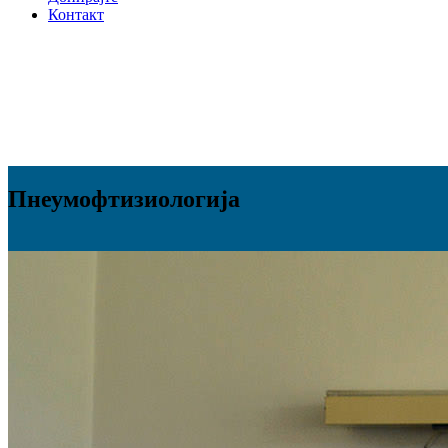
Контакт
Пнеумофтизиологија