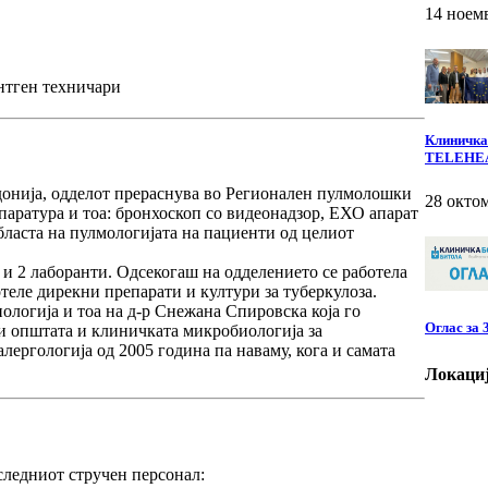
14 ноем
нтген техничари
Клиничкат
TELEHE
онија, одделот прераснува во
Регионален пулмолошки
28 окто
паратура и тоа: бронхоскоп со видеонадзор, ЕХО апарат
 областа на пулмологијата на пациенти од целиот
и 2 лаборанти. Одсекогаш на одделението се работела
теле дирекни препарати и култури за туберкулоза.
ологија и тоа на д-р Снежана Спировска која го
Оглас за
ти општата и клиничката микробиологија за
лергологија од 2005 година па наваму, кога и самата
Локаци
следниот стручен персонал: