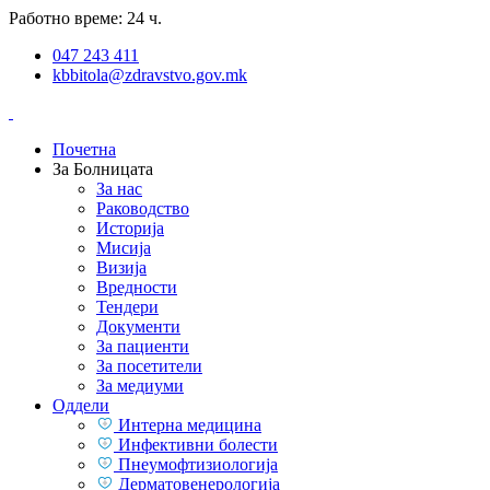
Работно време: 24 ч.
047 243 411
kbbitola@zdravstvo.gov.mk
Почетна
За Болницата
За нас
Раководство
Историја
Мисија
Визија
Вредности
Тендери
Документи
За пациенти
За посетители
За медиуми
Оддели
Интерна медицина
Инфективни болести
Пнеумофтизиологија
Дерматовенерологија