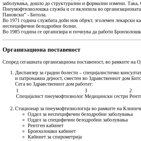
заболувања, дошло до структурални и формални измени. Така, 
Пнеумофтизиолошка служба
и се вклопила во организационат
Пановски” - Битола.
Во 1971 година службата доби нов објект, зголемен лекарски 
неспецифични белодробни болни.
Во 1985 година се организира и почнува да работи
Бронхолошк
Организациона поставеност
Според сегашната организациона поставеност, во рамките на О
Диспанзер за градни болести
– специјалистичко консултат
и патронажна дејност, сместен во Здравствениот дом Бито
Сега во Здравствениот дом работат:
1
3
2
Специјалист пнеумофтизиолог
Медицински сестри
Рент
Стационар за пнеумофтизиологија
во рамките на Клиничк
Оддел за неспецифични белодробни заболувања
Оддел за специфични белодробни заболувања
Рентген кабинет
Бронхолошки кабинет
Кабинет за спирометрија