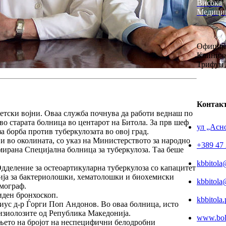
Висока
Медици
Официја
Клиничк
Трифун 
Контак
ветски војни. Оваа служба почнува да работи веднаш по
во старата болница во центарот на Битола. За прв шеф
ул „Асно
а борба против туберкулозата во овој град.
 и во околината, со указ на Министерството за народно
+389 47 
рмирана
Специјална болница за туберкулоза.
Таа беше
kbbitola
дделение за остеоартикуларна туберкулоза
со капацитет
ија
за бактериолошки, хематолошки и биохемиски
kbbitol
мограф.
иден бронхоскоп.
kbbitola
иус д-р Ѓорги Поп Андонов. Во оваа болница, исто
тизиолозите од Република Македонија.
www.boln
ањето на бројот на неспецифични белодробни