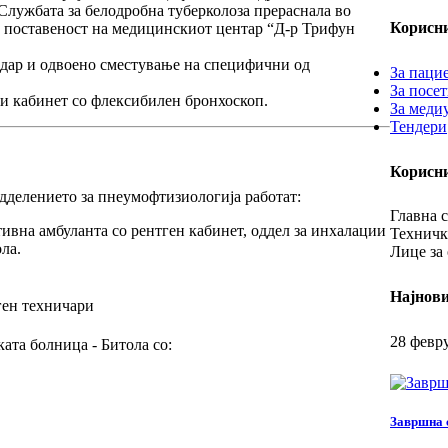
Службата за белодробна туберколоза прераснала во
Корисн
а поставеност на медицинскиот центар “Д-р Трифун
кадар и одвоено сместување на специфични од
За паци
За посе
и кабинет
со флексибилен бронхоскоп.
За меди
Тендери
Корисн
дделението за пнеумофтизиологија работат:
Главна с
ивна амбуланта со рентген кабинет, оддел за инхалации
Техничк
ла.
Лице за 
Најнови
ген техничари
28 февр
ата болница - Битола со:
Завршна 