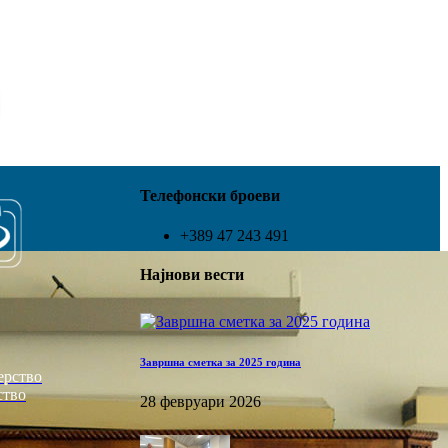
Телефонски броеви
+389 47 243 491
Најнови вести
Завршна сметка за 2025 година
ерство
ство
28 февруари 2026