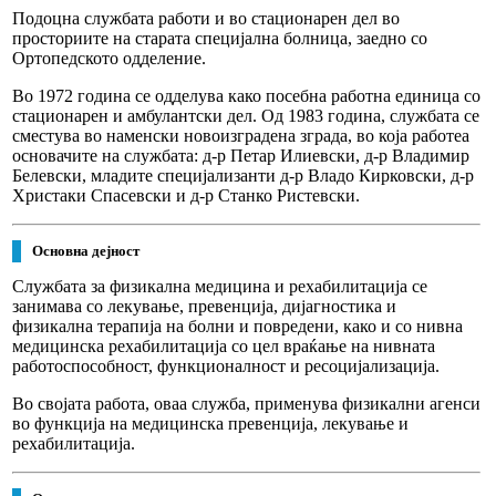
Подоцна службата работи и во стационарен дел во
просториите на старата специјална болница, заедно со
Ортопедското одделение.
Во 1972 година се одделува како посебна работна единица со
стационарен и амбулантски дел. Од 1983 година, службата се
сместува во наменски новоизградена зграда, во која работеа
основачите на службата: д-р Петар Илиевски, д-р Владимир
Белевски, младите специјализанти д-р Владо Кирковски, д-р
Христаки Спасевски и д-р Станко Ристевски.
Основна дејност
Службата за физикална медицина и рехабилитација
се
занимава со
лекување, превенција, дијагностика и
физикална терапија на болни и повредени,
како и со нивна
медицинска рехабилитација
со цел враќање на нивната
работоспособност, функционалност и ресоцијализација.
Во својата работа, оваа служба, применува физикални агенси
во функција на
медицинска превенција, лекување и
рехабилитација.