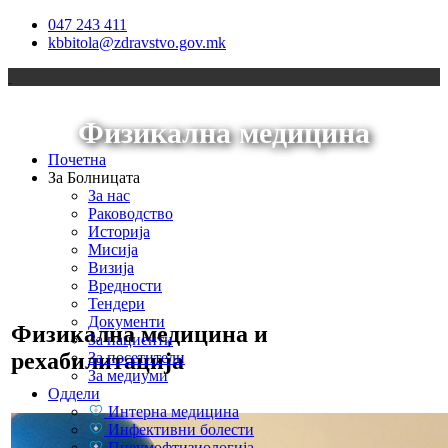
047 243 411
kbbitola@zdravstvo.gov.mk
Физикална медицина
Почетна
За Болницата
За нас
Раководство
Историја
Мисија
Визија
Вредности
Тендери
Документи
Физикална медицина
и
За пациенти
рехабилитација
За посетители
За медиуми
Оддели
Интерна медицина
Инфективни болести
Пнеумофтизиологија