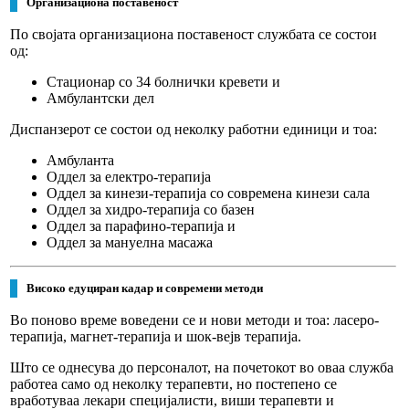
Организациона поставеност
По својата организациона поставеност службата се состои
од:
Стационар
со 34 болнички кревети и
Амбулантски дел
Диспанзерот
се состои од неколку работни единици и тоа:
Амбуланта
Оддел за електро-терапија
Оддел за кинези-терапија
со
современа кинези сала
Оддел за хидро-терапија
со
базен
Оддел за парафино-терапија
и
Оддел за мануелна масажа
Високо едуциран кадар и современи методи
Во поново време воведени се и нови методи и тоа:
ласеро-
терапија, магнет-терапија
и
шок-вејв терапија.
Што се однесува до персоналот, на почетокот во оваа служба
работеа само од неколку терапевти, но постепено се
вработуваа лекари специјалисти, виши терапевти и